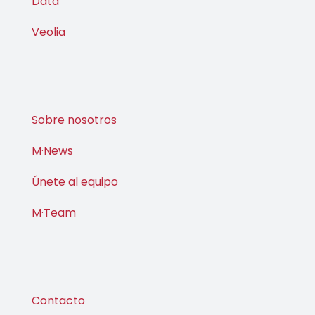
Data
Veolia
Sobre nosotros
M·News
Únete al equipo
M·Team
Contacto