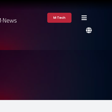
M·Tech
·News