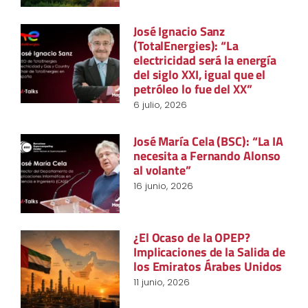
José Ignacio Sanz
(TotalEnergies): “La
electricidad será la energía
del siglo XXI, igual que el
petróleo lo fue del XX”
6 julio, 2026
José María Cela (BSC): “La IA
necesita a Fernando Alonso
al volante”
16 junio, 2026
¿El Ocaso de la OPEP?
Implicaciones de la Salida de
los Emiratos Árabes Unidos
11 junio, 2026