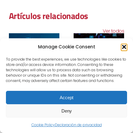
Artículos relacionados
Ver todos
Manage Cookie Consent
To provide the best experiences, we use technologies like cookies to
store and/or access device information. Consenting to these
technologies will allow us to process data such as browsing
El Mercado
De los datos a la
behavior or unique IDs on this site. Not consenting or withdrawing
consent, may adversely affect certain features and functions.
Eléctrico Cuarto
acción:
Horario: Una
Inteligencia
Accept
Nueva Era para
artificial para un
la Gestión
nuevo enfoque
Deny
Energética
de gestión
energética
Cookie Policy
Declaración de privacidad
18 septiembre, 2025