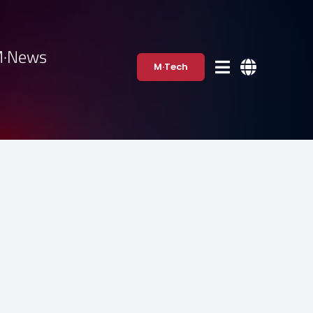
·News
M·Tech