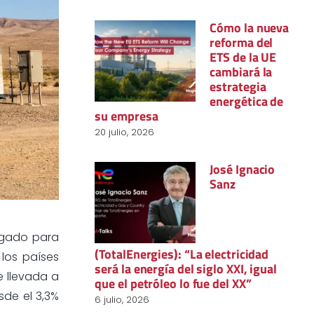
Cómo la nueva
reforma del
ETS de la UE
cambiará la
estrategia
energética de
su empresa
20 julio, 2026
José Ignacio
Sanz
egado para
(TotalEnergies): “La electricidad
los países
será la energía del siglo XXI, igual
e llevada a
que el petróleo lo fue del XX”
sde el 3,3%
6 julio, 2026