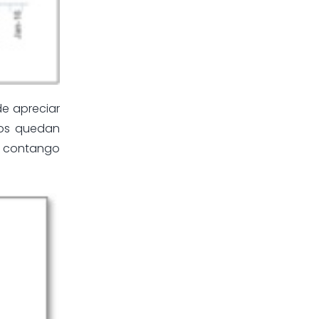
de apreciar
tos quedan
de contango