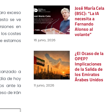
José María Cela
laro exceso
(BSC): “La IA
necesita a
esto se ve
Fernando
rsiones en
Alonso al
 los costes
volante”
16 junio, 2026
que estamos
¿El Ocaso de la
OPEP?
Implicaciones
de la Salida de
alcanzado a
los Emiratos
 día de hoy
Árabes Unidos
os ante la
11 junio, 2026
eso de Irán