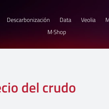
Descarbonización
Data
Veolia
M
M·Shop
ecio del crudo