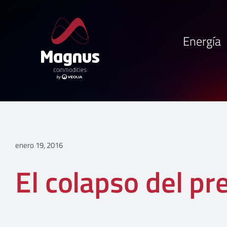
Saltar
al
contenido
Energía
enero 19, 2016
El colapso del pr