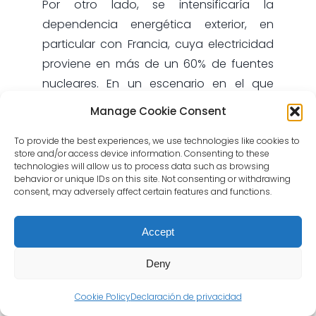
Por otro lado, se intensificaría la
dependencia energética exterior, en
particular con Francia, cuya electricidad
proviene en más de un 60% de fuentes
nucleares. En un escenario en el que
España no cuenta con sus propias
Manage Cookie Consent
plantas nucleares, podría verse obligada
a importar electricidad nuclear desde el
To provide the best experiences, we use technologies like cookies to
store and/or access device information. Consenting to these
país vecino, siempre que logren ampliar
technologies will allow us to process data such as browsing
behavior or unique IDs on this site. Not consenting or withdrawing
las interconexiones. Esto generaría una
consent, may adversely affect certain features and functions.
gran paradoja: cerramos nuestras
propias centrales nucleares, pero
Accept
acabamos comprando esa misma
energía a Francia, lo que nos haría
Deny
indirectamente dependientes de la
Cookie Policy
Declaración de privacidad
misma energía que hemos decidido