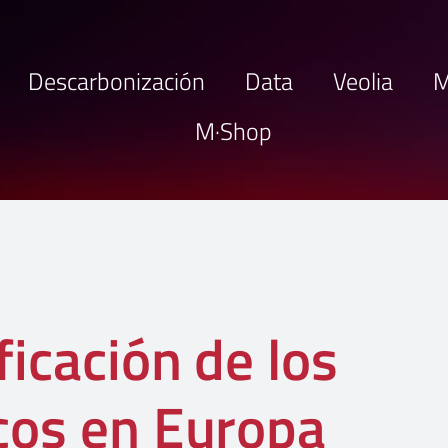
Descarbonización
Data
Veolia
M
M·Shop
ficación de los
cos en Europa