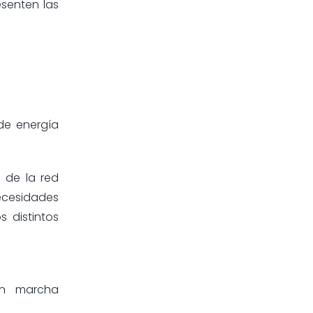
esenten las
 de energía
o de la red
necesidades
s distintos
en marcha