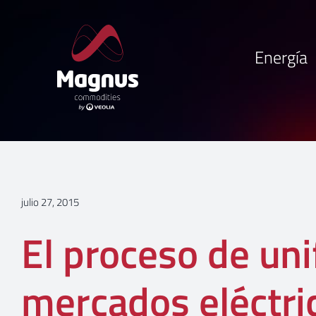
Saltar
al
contenido
Energía
julio 27, 2015
El proceso de uni
mercados eléctri