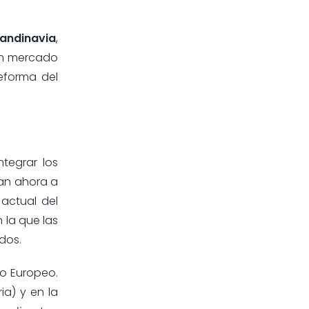
candinavia
,
 un mercado
eforma del
tegrar los
tan ahora a
actual del
 la que las
dos.
co Europeo.
ia) y en la