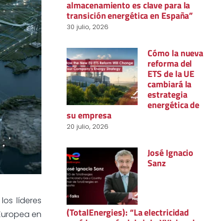
almacenamiento es clave para la
transición energética en España”
30 julio, 2026
Cómo la nueva
reforma del
ETS de la UE
cambiará la
estrategia
energética de
su empresa
20 julio, 2026
José Ignacio
Sanz
los líderes
(TotalEnergies): “La electricidad
 Europea en