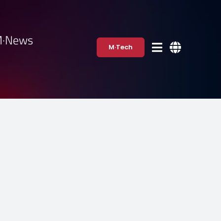
·News
M·Tech