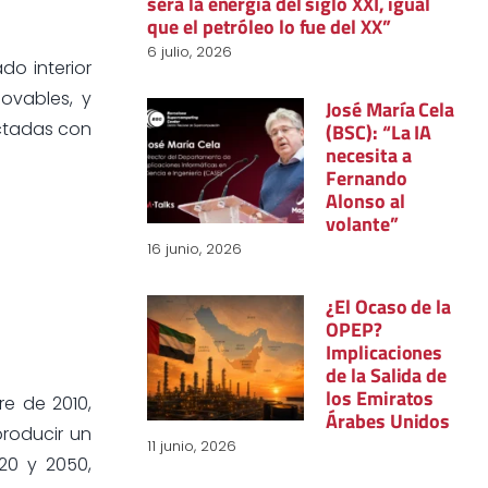
será la energía del siglo XXI, igual
que el petróleo lo fue del XX”
6 julio, 2026
do interior
ovables, y
José María Cela
ectadas con
(BSC): “La IA
necesita a
Fernando
Alonso al
volante”
16 junio, 2026
¿El Ocaso de la
OPEP?
Implicaciones
de la Salida de
los Emiratos
e de 2010,
Árabes Unidos
roducir un
11 junio, 2026
20 y 2050,