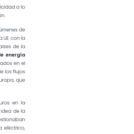
icidad a lo
ón.
olúmenes de
a UE con la
aíses de la
de energía
cados en el
 los flujos
Europa, que
uros en la
 idea de la
estionaban
 eléctrico,