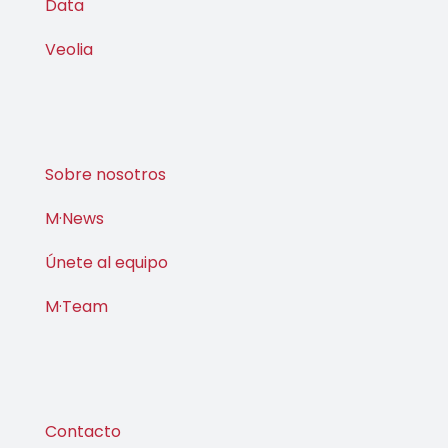
Veolia
Sobre nosotros
M·News
Únete al equipo
M·Team
Contacto
Agendar reunión