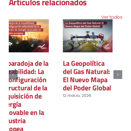
Artículos relacionados
Ver todos
La Gran
La Geopolítica
Convergencia: o
del Gas Natural:
cómo el
El Nuevo Mapa
mercado del gas
del Poder Global
en Europa se dio
12 marzo, 2026
la vuelta en tres
años
8 enero, 2026