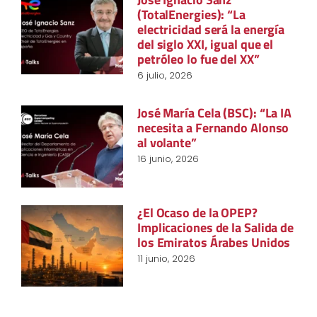
(TotalEnergies): “La
electricidad será la energía
del siglo XXI, igual que el
petróleo lo fue del XX”
6 julio, 2026
José María Cela (BSC): “La IA
necesita a Fernando Alonso
al volante”
16 junio, 2026
¿El Ocaso de la OPEP?
Implicaciones de la Salida de
los Emiratos Árabes Unidos
11 junio, 2026