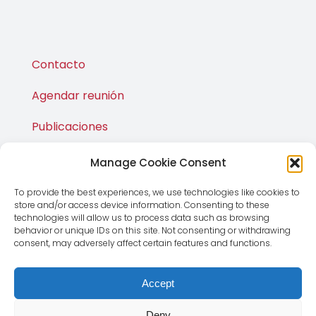
Contacto
Agendar reunión
Publicaciones
M·Shop
Manage Cookie Consent
To provide the best experiences, we use technologies like cookies to
store and/or access device information. Consenting to these
technologies will allow us to process data such as browsing
behavior or unique IDs on this site. Not consenting or withdrawing
consent, may adversely affect certain features and functions.
© Copyright 2012 - 2026 | Magnus Global CMD SL | Todos
los derechos reservados |
Aviso Legal
|
Política de
Accept
Privacidad
Deny