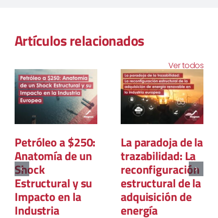
Artículos relacionados
Ver todos
La Gran
La Geopolítica
Convergencia: o
del Gas Natural:
cómo el
El Nuevo Mapa
mercado del gas
del Poder Global
en Europa se dio
12 marzo, 2026
la vuelta en tres
años