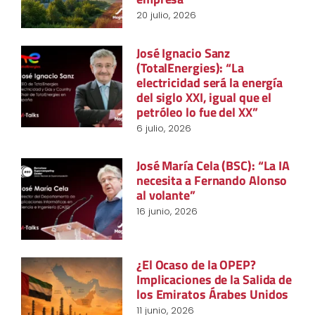
20 julio, 2026
José Ignacio Sanz
(TotalEnergies): “La
electricidad será la energía
del siglo XXI, igual que el
petróleo lo fue del XX”
6 julio, 2026
José María Cela (BSC): “La IA
necesita a Fernando Alonso
al volante”
16 junio, 2026
¿El Ocaso de la OPEP?
Implicaciones de la Salida de
los Emiratos Árabes Unidos
11 junio, 2026