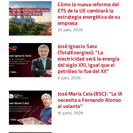
Cómo la nueva reforma del
ETS de la UE cambiará la
estrategia energética de su
empresa
20 julio, 2026
José Ignacio Sanz
(TotalEnergies): “La
electricidad será la energía
del siglo XXI, igual que el
petróleo lo fue del XX”
6 julio, 2026
José María Cela (BSC): “La IA
necesita a Fernando Alonso
al volante”
16 junio, 2026