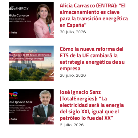
Alicia Carrasco (ENTRA): “El
almacenamiento es clave
para la transición energética
en España”
30 julio, 2026
Cómo la nueva reforma del
ETS de la UE cambiará la
estrategia energética de su
empresa
20 julio, 2026
José Ignacio Sanz
(TotalEnergies): “La
electricidad será la energía
del siglo XXI, igual que el
petróleo lo fue del XX”
6 julio, 2026