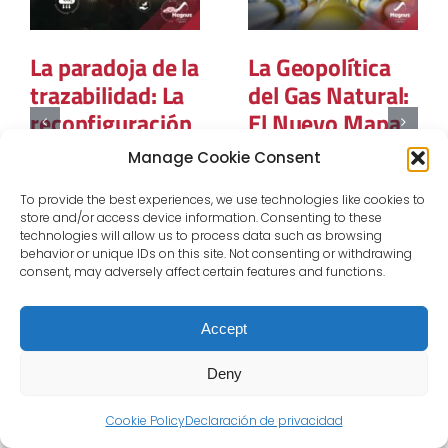
La paradoja de la
La Geopolítica
trazabilidad: La
del Gas Natural:
reconfiguración
El Nuevo Mapa
estructural de la
del Poder Global
Manage Cookie Consent
adquisición de
12 marzo, 2026
energía
To provide the best experiences, we use technologies like cookies to
store and/or access device information. Consenting to these
renovable en la
technologies will allow us to process data such as browsing
industria
behavior or unique IDs on this site. Not consenting or withdrawing
consent, may adversely affect certain features and functions.
europea
31 marzo, 2026
Accept
Deny
Cookie Policy
Declaración de privacidad