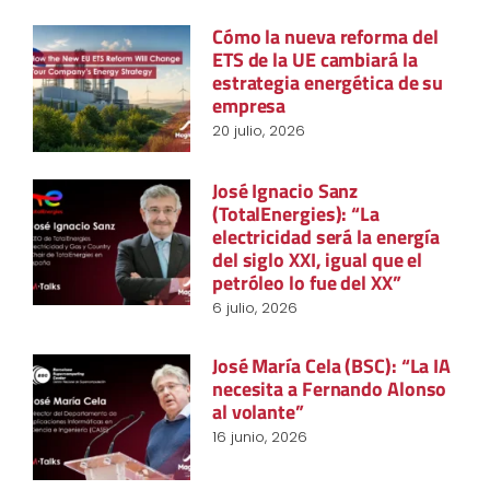
Cómo la nueva reforma del
ETS de la UE cambiará la
estrategia energética de su
empresa
20 julio, 2026
José Ignacio Sanz
(TotalEnergies): “La
electricidad será la energía
del siglo XXI, igual que el
petróleo lo fue del XX”
6 julio, 2026
José María Cela (BSC): “La IA
necesita a Fernando Alonso
al volante”
16 junio, 2026