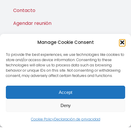
Contacto
Agendar reunión
Manage Cookie Consent
Publicaciones
To provide the best experiences, we use technologies like cookies to
M·Shop
store and/or access device information. Consenting to these
technologies will allow us to process data such as browsing
behavior or unique IDs on this site. Not consenting or withdrawing
consent, may adversely affect certain features and functions.
Accept
Deny
Cookie Policy
Declaración de privacidad
© Copyright 2012 - 2026 | Magnus Global CMD SL | Todos
los derechos reservados |
Aviso Legal
|
Política de