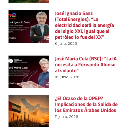
José Ignacio Sanz
(TotalEnergies): “La
electricidad será la energía
del siglo XXI, igual que el
petróleo lo fue del XX”
6 julio, 2026
José María Cela (BSC): “La IA
necesita a Fernando Alonso
al volante”
16 junio, 2026
¿El Ocaso de la OPEP?
Implicaciones de la Salida de
los Emiratos Árabes Unidos
11 junio, 2026