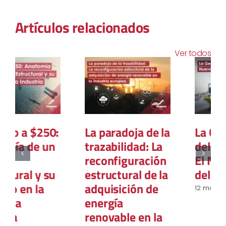
Artículos relacionados
Ver todos
La paradoja de la
La Geopolítica
trazabilidad: La
del Gas Natural:
reconfiguración
El Nuevo Mapa
estructural de la
del Poder Global
adquisición de
12 marzo, 2026
energía
renovable en la