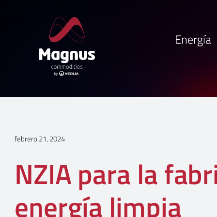
Saltar
al
contenido
Energía
febrero 21, 2024
NZIA para la fabr
energía limpia