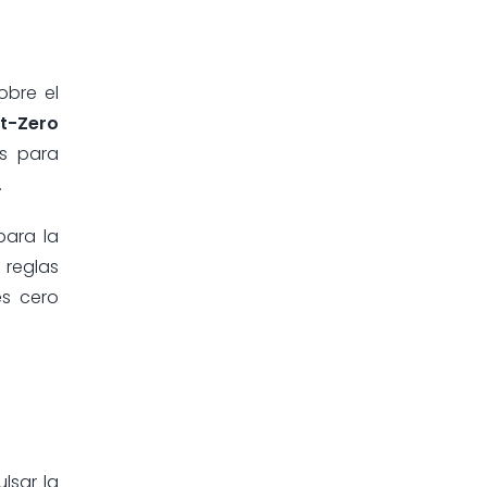
obre el
t-Zero
os para
.
para la
 reglas
es cero
lsar la