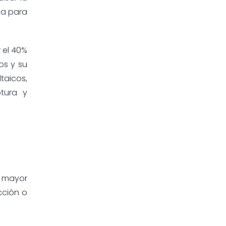
ia para
 el 40%
os y su
taicos,
tura y
n mayor
cción o