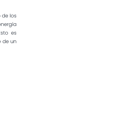
 de los
energía
Esto es
e de un