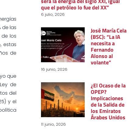
será la energía del siglo XXI, igual
que el petróleo lo fue del XX”
6 julio, 2026
nergías
% de las
José María Cela
 de los
(BSC): “La IA
necesita a
, estas
Fernando
años de
Alonso al
volante”
16 junio, 2026
oyo que
 Ley de
¿El Ocaso de la
OPEP?
tos del
Implicaciones
5) y el
de la Salida de
olítica
los Emiratos
Árabes Unidos
11 junio, 2026