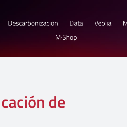
Descarbonización
Data
Veolia
M
M·Shop
icación de