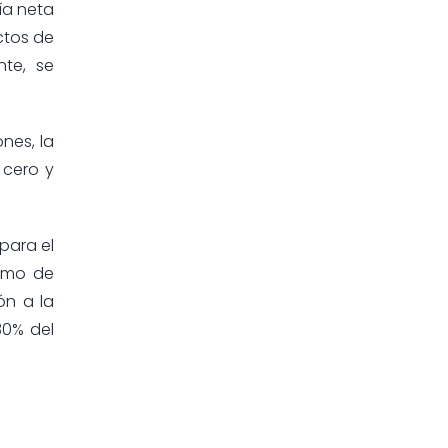
ía neta
ctos de
te, se
ones, la
 cero y
para el
como de
ón a la
30% del