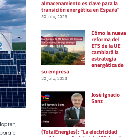
almacenamiento es clave para la
transición energética en España”
30 julio, 2026
Cómo la nueva
reforma del
ETS de la UE
cambiará la
estrategia
energética de
su empresa
20 julio, 2026
José Ignacio
Sanz
dopten,
(TotalEnergies): “La electricidad
para el