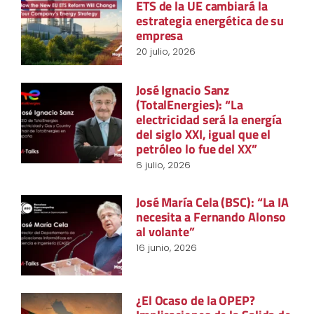
ETS de la UE cambiará la
estrategia energética de su
empresa
20 julio, 2026
José Ignacio Sanz
(TotalEnergies): “La
electricidad será la energía
del siglo XXI, igual que el
petróleo lo fue del XX”
6 julio, 2026
José María Cela (BSC): “La IA
necesita a Fernando Alonso
al volante”
16 junio, 2026
¿El Ocaso de la OPEP?