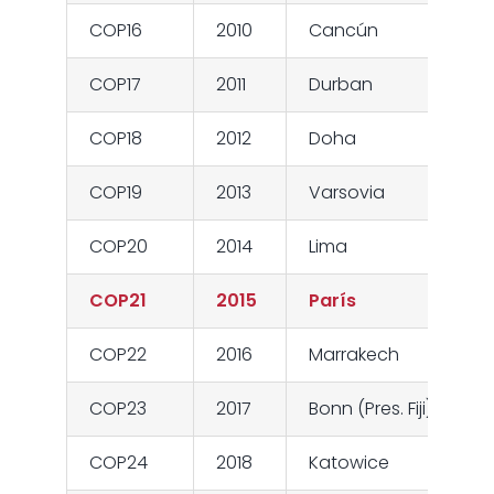
COP16
2010
Cancún
COP17
2011
Durban
COP18
2012
Doha
COP19
2013
Varsovia
COP20
2014
Lima
COP21
2015
París
COP22
2016
Marrakech
COP23
2017
Bonn (Pres. Fiji)
COP24
2018
Katowice