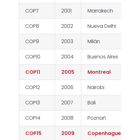
COP7
2001
Marrakech
COP8
2002
Nueva Delhi
COP9
2003
Milán
COP10
2004
Buenos Aires
COP11
2005
Montreal
COP12
2006
Nairobi
COP13
2007
Bali
COP14
2008
Poznań
COP15
2009
Copenhague