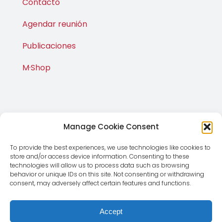
Contacto
Agendar reunión
Publicaciones
M·Shop
Manage Cookie Consent
To provide the best experiences, we use technologies like cookies to
store and/or access device information. Consenting to these
technologies will allow us to process data such as browsing
behavior or unique IDs on this site. Not consenting or withdrawing
© Copyright 2012 - 2026 | Magnus Global CMD SL | Todos
consent, may adversely affect certain features and functions.
los derechos reservados |
Aviso Legal
|
Política de
Privacidad
Accept