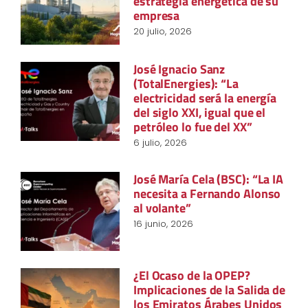
estrategia energética de su
empresa
20 julio, 2026
José Ignacio Sanz
(TotalEnergies): “La
electricidad será la energía
del siglo XXI, igual que el
petróleo lo fue del XX”
6 julio, 2026
José María Cela (BSC): “La IA
necesita a Fernando Alonso
al volante”
16 junio, 2026
¿El Ocaso de la OPEP?
Implicaciones de la Salida de
los Emiratos Árabes Unidos