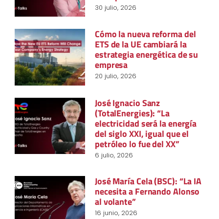
30 julio, 2026
Cómo la nueva reforma del
ETS de la UE cambiará la
estrategia energética de su
empresa
20 julio, 2026
José Ignacio Sanz
(TotalEnergies): “La
electricidad será la energía
del siglo XXI, igual que el
petróleo lo fue del XX”
6 julio, 2026
José María Cela (BSC): “La IA
necesita a Fernando Alonso
al volante”
16 junio, 2026