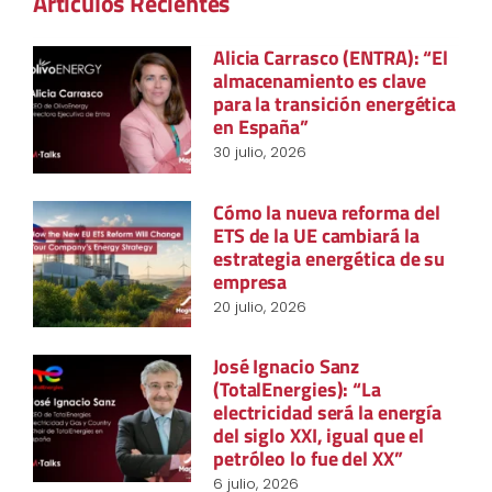
Artículos Recientes
Alicia Carrasco (ENTRA): “El
almacenamiento es clave
para la transición energética
en España”
30 julio, 2026
Cómo la nueva reforma del
ETS de la UE cambiará la
estrategia energética de su
empresa
20 julio, 2026
José Ignacio Sanz
(TotalEnergies): “La
electricidad será la energía
del siglo XXI, igual que el
petróleo lo fue del XX”
6 julio, 2026