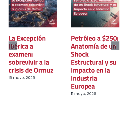
La paradoja de la
La Geopolítica
trazabilidad: La
del Gas Natural:
reconfiguración
El Nuevo Mapa
estructural de la
del Poder Global
adquisición de
12 marzo, 2026
energía
renovable en la
industria
europea
31 marzo, 2026