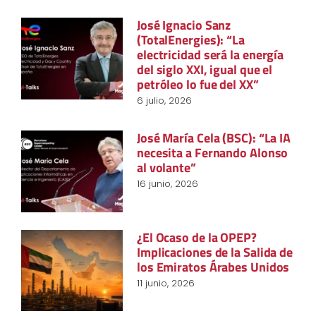
José Ignacio Sanz
(TotalEnergies): “La
electricidad será la energía
del siglo XXI, igual que el
petróleo lo fue del XX”
6 julio, 2026
José María Cela (BSC): “La IA
necesita a Fernando Alonso
al volante”
16 junio, 2026
¿El Ocaso de la OPEP?
Implicaciones de la Salida de
los Emiratos Árabes Unidos
11 junio, 2026