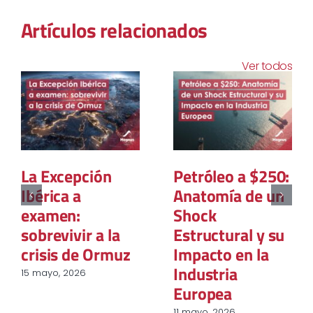
Artículos relacionados
Ver todos
La paradoja de la
El Futuro
trazabilidad: La
Incierto del Gas
reconfiguración
en Europa: Entre
estructural de la
los peligros de
adquisición de
las Nuevas
energía
Dependencias y
renovable en la
el Fantasma del
industria
Retorno Ruso