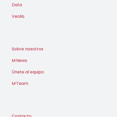
Descarbonización
Data
Veolia
Sobre nosotros
M·News
Únete al equipo
M·Team