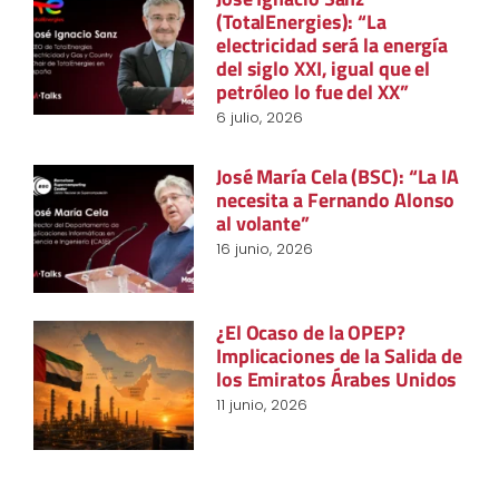
(TotalEnergies): “La
electricidad será la energía
del siglo XXI, igual que el
petróleo lo fue del XX”
6 julio, 2026
José María Cela (BSC): “La IA
necesita a Fernando Alonso
al volante”
16 junio, 2026
¿El Ocaso de la OPEP?
Implicaciones de la Salida de
los Emiratos Árabes Unidos
11 junio, 2026