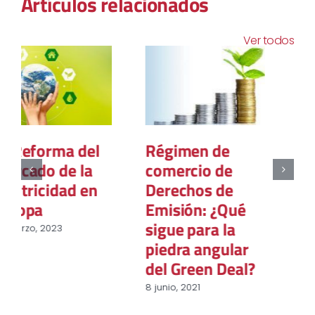
Artículos relacionados
Ver todos
Não deveríamos
Vehículos con
antes
pila de
responsabilizar
hidrógeno, ¿una
a variação diária
amenaza para el
da procura?
coche eléctrico?
28 abril, 2021
4 mayo, 2021