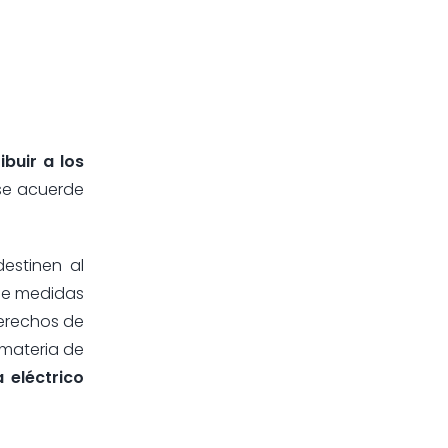
buir a los
 se acuerde
estinen al
 de medidas
derechos de
 materia de
 eléctrico