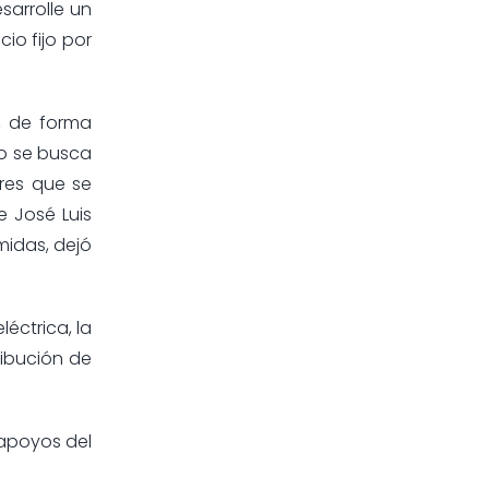
sarrolle un
io fijo por
s, de forma
lo se busca
ores que se
e José Luis
midas, dejó
éctrica, la
ribución de
 apoyos del