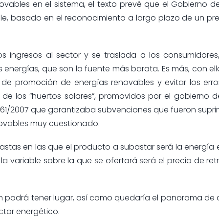
ables en el sistema, el texto prevé que el Gobierno de
e, basado en el reconocimiento a largo plazo de un prec
 los ingresos al sector y se traslada a los consumidore
s energías, que son la fuente más barata. Es más, con el
 de promoción de energías renovables y evitar los err
ja de los “huertos solares”, promovidos por el gobierno d
661/2007 que garantizaba subvenciones que fueron supri
enovables muy cuestionado.
stas en las que el producto a subastar será la energía el
 variable sobre la que se ofertará será el precio de ret
n podrá tener lugar, así como quedaría el panorama de
ctor energético.