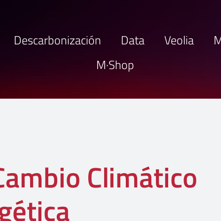
Descarbonización
Data
Veolia
M
M·Shop
Cambio Climático
gética