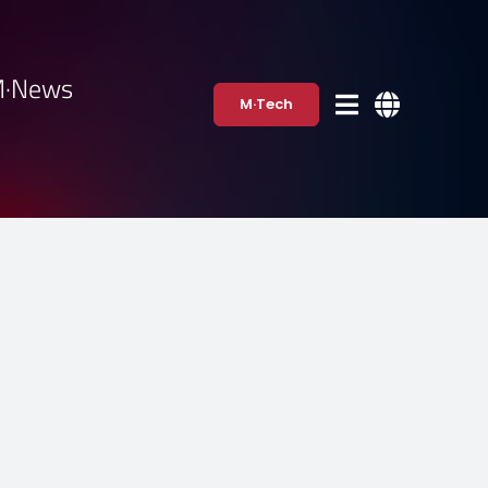
·News
M·Tech