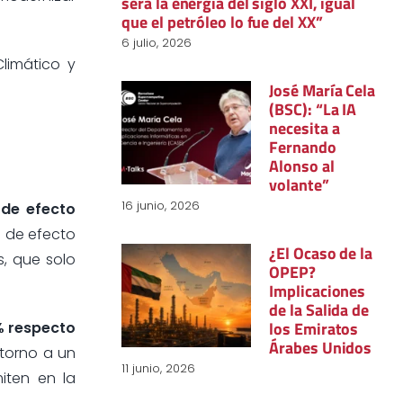
será la energía del siglo XXI, igual
que el petróleo lo fue del XX”
6 julio, 2026
limático y
José María Cela
(BSC): “La IA
necesita a
Fernando
Alonso al
volante”
16 junio, 2026
 de efecto
s de efecto
¿El Ocaso de la
s, que solo
OPEP?
Implicaciones
de la Salida de
los Emiratos
% respecto
Árabes Unidos
 torno a un
11 junio, 2026
iten en la