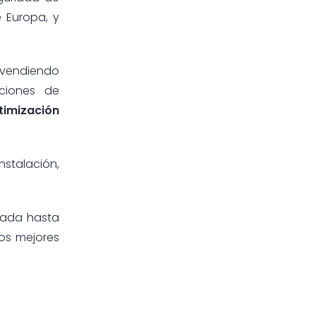
e Europa, y
 vendiendo
ciones de
timización
nstalación,
lada hasta
los mejores