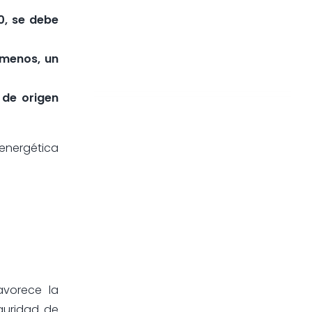
0, se debe
 menos, un
 de origen
 energética
favorece la
eguridad de