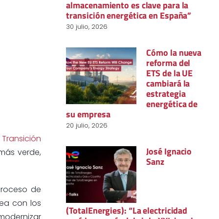
almacenamiento es clave para la
transición energética en España”
30 julio, 2026
Cómo la nueva
reforma del
ETS de la UE
cambiará la
estrategia
energética de
su empresa
20 julio, 2026
 Transición
José Ignacio
más verde,
Sanz
 proceso de
nea con los
(TotalEnergies): “La electricidad
modernizar