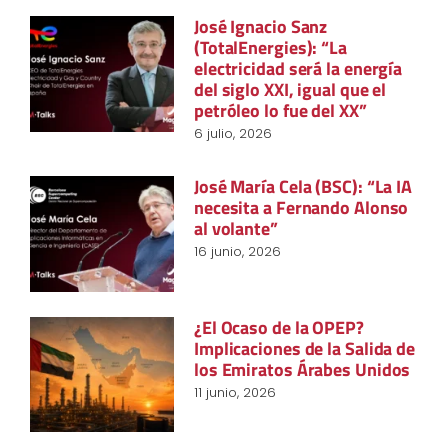
José Ignacio Sanz
(TotalEnergies): “La
electricidad será la energía
del siglo XXI, igual que el
petróleo lo fue del XX”
6 julio, 2026
José María Cela (BSC): “La IA
necesita a Fernando Alonso
al volante”
16 junio, 2026
¿El Ocaso de la OPEP?
Implicaciones de la Salida de
los Emiratos Árabes Unidos
11 junio, 2026