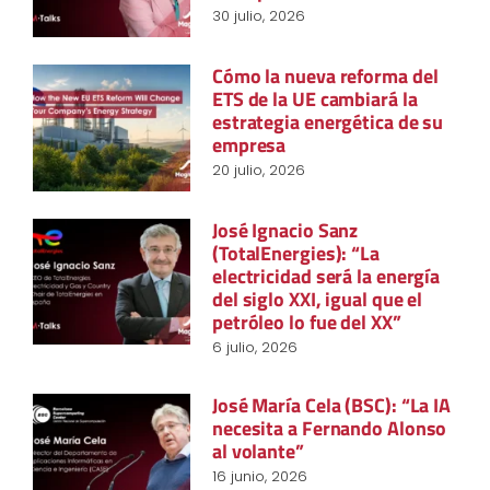
30 julio, 2026
Cómo la nueva reforma del
ETS de la UE cambiará la
estrategia energética de su
empresa
20 julio, 2026
José Ignacio Sanz
(TotalEnergies): “La
electricidad será la energía
del siglo XXI, igual que el
petróleo lo fue del XX”
6 julio, 2026
José María Cela (BSC): “La IA
necesita a Fernando Alonso
al volante”
16 junio, 2026