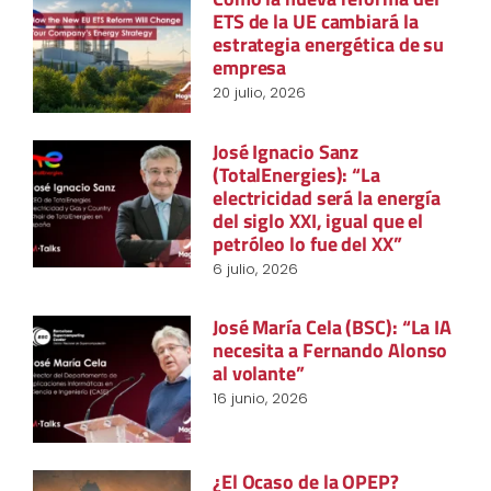
ETS de la UE cambiará la
estrategia energética de su
empresa
20 julio, 2026
José Ignacio Sanz
(TotalEnergies): “La
electricidad será la energía
del siglo XXI, igual que el
petróleo lo fue del XX”
6 julio, 2026
José María Cela (BSC): “La IA
necesita a Fernando Alonso
al volante”
16 junio, 2026
¿El Ocaso de la OPEP?