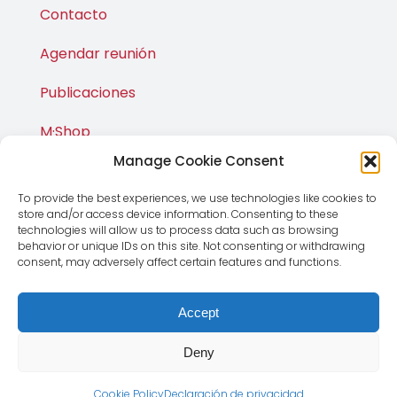
Contacto
Agendar reunión
Publicaciones
M·Shop
Manage Cookie Consent
To provide the best experiences, we use technologies like cookies to
store and/or access device information. Consenting to these
technologies will allow us to process data such as browsing
behavior or unique IDs on this site. Not consenting or withdrawing
consent, may adversely affect certain features and functions.
Accept
© Copyright 2012 - 2026 | Magnus Global CMD SL | Todos
los derechos reservados |
Aviso Legal
|
Política de
Deny
Privacidad
Cookie Policy
Declaración de privacidad