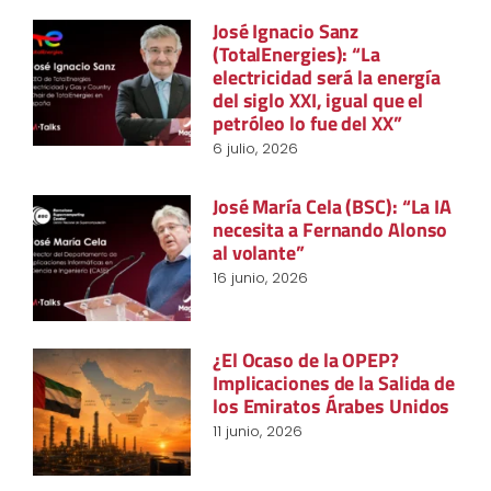
José Ignacio Sanz
(TotalEnergies): “La
electricidad será la energía
del siglo XXI, igual que el
petróleo lo fue del XX”
6 julio, 2026
José María Cela (BSC): “La IA
necesita a Fernando Alonso
al volante”
16 junio, 2026
¿El Ocaso de la OPEP?
Implicaciones de la Salida de
los Emiratos Árabes Unidos
11 junio, 2026