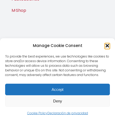
M·Shop
Manage Cookie Consent
To provide the best experiences, we use technologies like cookies to
store and/or access device information. Consenting to these
© Copyright 2012 - 2026 | Magnus Global CMD SL | Todos
technologies will allow us to process data such as browsing
behavior or unique IDs on this site. Not consenting or withdrawing
los derechos reservados |
Aviso Legal
|
Política de
consent, may adversely affect certain features and functions.
Privacidad
Accept
Deny
Cookie Policy
Declaración de privacidad