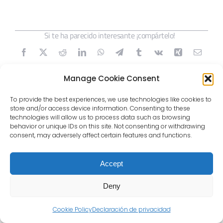
Si te ha parecido interesante ¡compártelo!
Manage Cookie Consent
Buscar:
To provide the best experiences, we use technologies like cookies to
store and/or access device information. Consenting to these
technologies will allow us to process data such as browsing
behavior or unique IDs on this site. Not consenting or withdrawing
consent, may adversely affect certain features and functions.
Artículos Recientes
Accept
Alicia Carrasco (ENTRA): “El
almacenamiento es clave
Deny
para la transición energética
en España”
Cookie Policy
Declaración de privacidad
30 julio, 2026