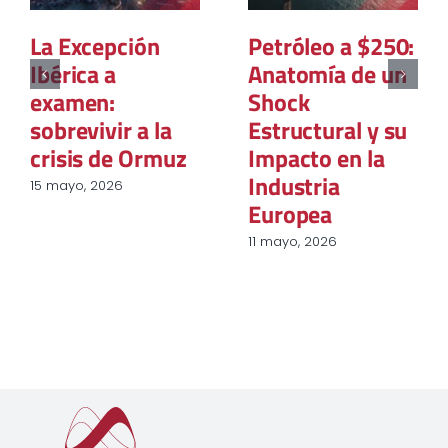
Objectifs de
Objetivos de
durabilité
sostenibilidad
européens
europeos.
Réalité ou
¿Objetivos
Utopie ?
realistas?
27 marzo, 2024
19 marzo, 2024