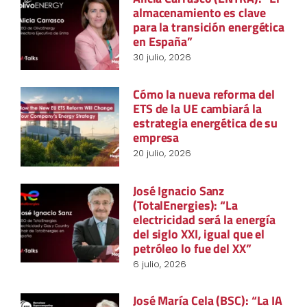
almacenamiento es clave
para la transición energética
en España”
30 julio, 2026
Cómo la nueva reforma del
ETS de la UE cambiará la
estrategia energética de su
empresa
20 julio, 2026
José Ignacio Sanz
(TotalEnergies): “La
electricidad será la energía
del siglo XXI, igual que el
petróleo lo fue del XX”
6 julio, 2026
José María Cela (BSC): “La IA