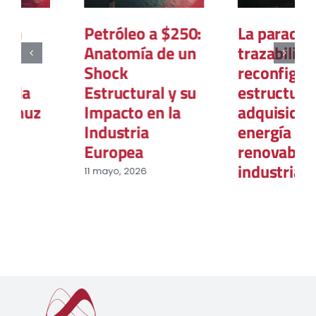
La paradoja de la
La Geopolítica
trazabilidad: La
del Gas Natural:
reconfiguración
El Nuevo Mapa
estructural de la
del Poder Global
adquisición de
12 marzo, 2026
energía
renovable en la
industria
europea
31 marzo, 2026