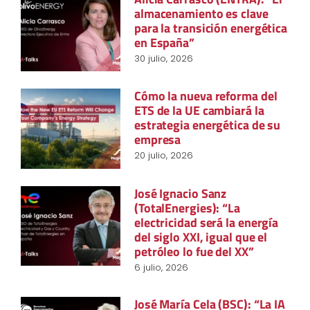
almacenamiento es clave
para la transición energética
en España”
30 julio, 2026
Cómo la nueva reforma del
ETS de la UE cambiará la
estrategia energética de su
empresa
20 julio, 2026
José Ignacio Sanz
(TotalEnergies): “La
electricidad será la energía
del siglo XXI, igual que el
petróleo lo fue del XX”
6 julio, 2026
José María Cela (BSC): “La IA