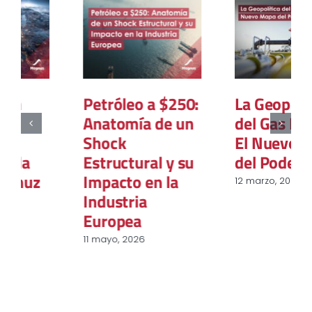
La Geopolítica
El Futuro
del Gas Natural:
Incierto del Gas
El Nuevo Mapa
en Europa: Entre
del Poder Global
los peligros de
las Nuevas
12 marzo, 2026
Dependencias y
el Fantasma del
Retorno Ruso
20 noviembre, 2025