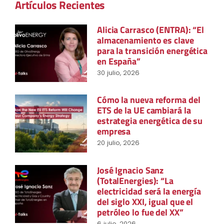
Artículos Recientes
Alicia Carrasco (ENTRA): “El
almacenamiento es clave
para la transición energética
en España”
30 julio, 2026
Cómo la nueva reforma del
ETS de la UE cambiará la
estrategia energética de su
empresa
20 julio, 2026
José Ignacio Sanz
(TotalEnergies): “La
electricidad será la energía
del siglo XXI, igual que el
petróleo lo fue del XX”
6 julio, 2026