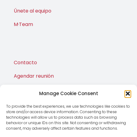
M·News
Únete al equipo
M·Team
Contacto
Agendar reunión
Manage Cookie Consent
Publicaciones
To provide the best experiences, we use technologies like cookies to
M·Shop
store and/or access device information. Consenting to these
technologies will allow us to process data such as browsing
behavior or unique IDs on this site. Not consenting or withdrawing
consent, may adversely affect certain features and functions.