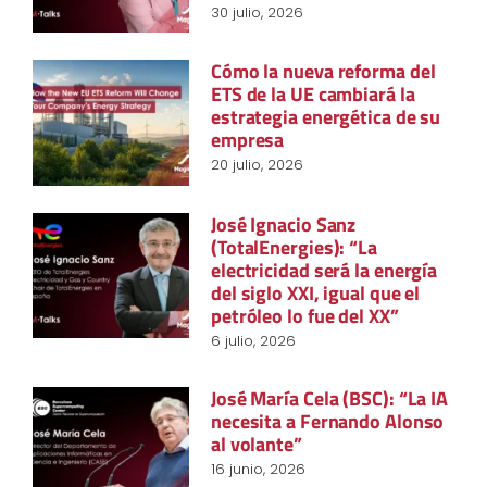
30 julio, 2026
Cómo la nueva reforma del
ETS de la UE cambiará la
estrategia energética de su
empresa
20 julio, 2026
José Ignacio Sanz
(TotalEnergies): “La
electricidad será la energía
del siglo XXI, igual que el
petróleo lo fue del XX”
6 julio, 2026
José María Cela (BSC): “La IA
necesita a Fernando Alonso
al volante”
16 junio, 2026