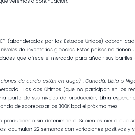
, que veremos a continuación.
OPEP (abanderados por los Estados Unidos) cobran ca
niveles de inventarios globales. Estos países no tienen u
dades que ofrece el mercado para añadir sus barriles 
taciones de curdo están en auge)
,
Canadá
,
Libia
o
Nig
rcado . Los dos últimos (que no participan en los rec
na parte de sus niveles de producción,
Libia
esperand
tando de sobrepasar los 300K bpd el próximo mes.
n produciendo sin detenimiento. Si bien es cierto que 
rmas, acumulan 22 semanas con variaciones positivas y