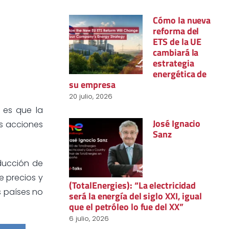
Cómo la nueva
reforma del
ETS de la UE
cambiará la
estrategia
energética de
su empresa
20 julio, 2026
 es que la
José Ignacio
us acciones
Sanz
ducción de
e precios y
(TotalEnergies): “La electricidad
 países no
será la energía del siglo XXI, igual
que el petróleo lo fue del XX”
6 julio, 2026