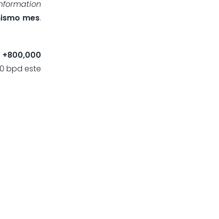
nformation
mismo mes
.
e +800,000
00 bpd este