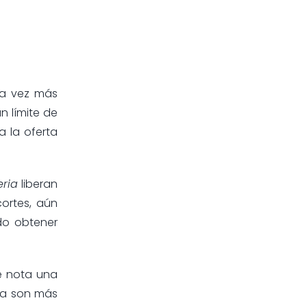
da vez más
n límite de
a la oferta
eria
liberan
ortes, aún
o obtener
se nota una
 ya son más