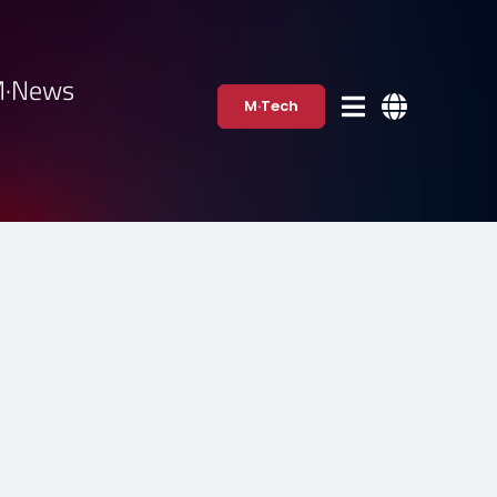
·News
M·Tech