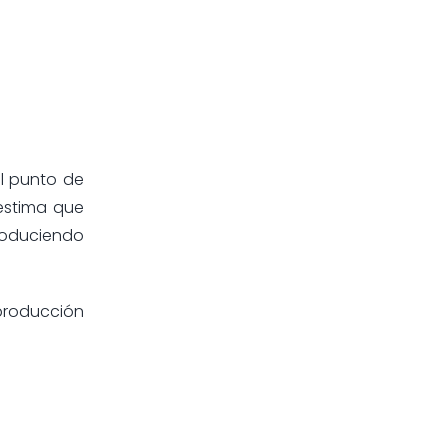
el punto de
estima que
roduciendo
 producción