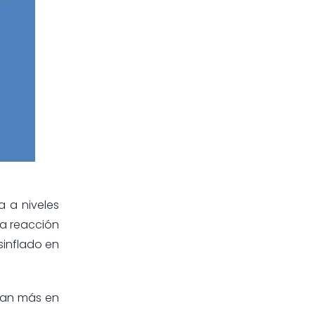
a a niveles
la reacción
sinflado en
ijan más en