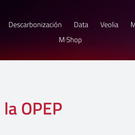
Descarbonización
Data
Veolia
M
M·Shop
 la OPEP