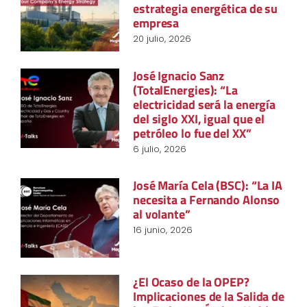
estrategia energética de su
empresa
20 julio, 2026
José Ignacio Sanz
(TotalEnergies): “La
electricidad será la energía
del siglo XXI, igual que el
petróleo lo fue del XX”
6 julio, 2026
José María Cela (BSC): “La IA
necesita a Fernando Alonso
al volante”
16 junio, 2026
¿El Ocaso de la OPEP?
Implicaciones de la Salida de