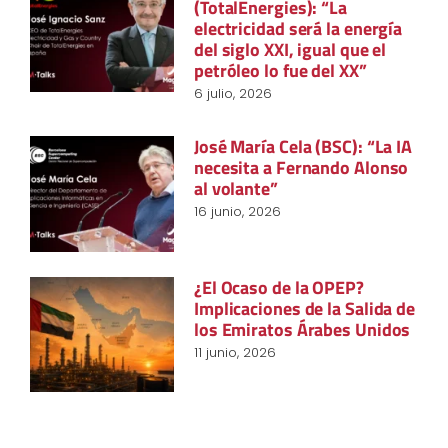
(TotalEnergies): “La
electricidad será la energía
del siglo XXI, igual que el
petróleo lo fue del XX”
6 julio, 2026
José María Cela (BSC): “La IA
necesita a Fernando Alonso
al volante”
16 junio, 2026
¿El Ocaso de la OPEP?
Implicaciones de la Salida de
los Emiratos Árabes Unidos
11 junio, 2026