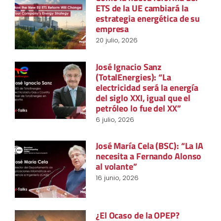
ETS de la UE cambiará la
estrategia energética de su
empresa
20 julio, 2026
José Ignacio Sanz
(TotalEnergies): “La
electricidad será la energía
del siglo XXI, igual que el
petróleo lo fue del XX”
6 julio, 2026
José María Cela (BSC): “La IA
necesita a Fernando Alonso
al volante”
16 junio, 2026
¿El Ocaso de la OPEP?