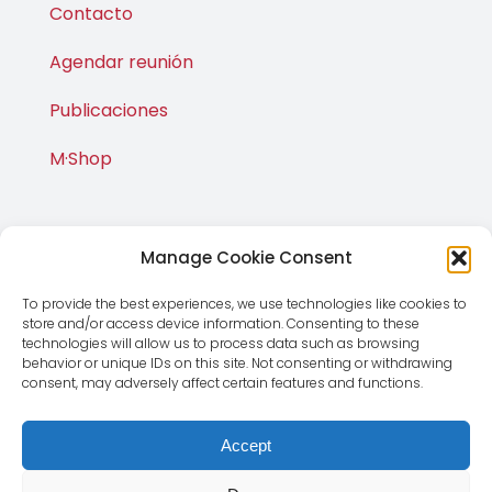
Contacto
Agendar reunión
Publicaciones
M·Shop
Manage Cookie Consent
To provide the best experiences, we use technologies like cookies to
store and/or access device information. Consenting to these
technologies will allow us to process data such as browsing
behavior or unique IDs on this site. Not consenting or withdrawing
consent, may adversely affect certain features and functions.
© Copyright 2012 - 2026 | Magnus Global CMD SL | Todos
los derechos reservados |
Aviso Legal
|
Política de
Accept
Privacidad